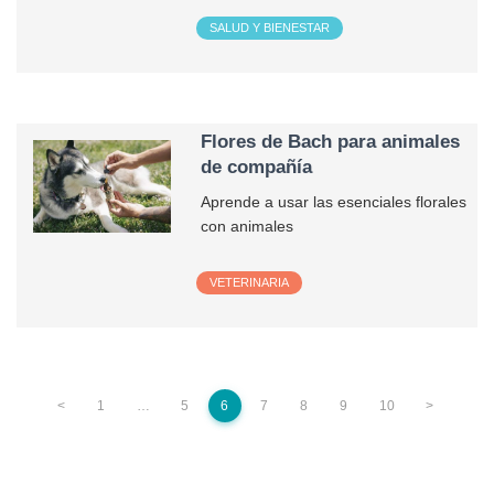
SALUD Y BIENESTAR
Flores de Bach para animales
de compañía
Aprende a usar las esenciales florales
con animales
VETERINARIA
<
1
…
5
6
7
8
9
10
>