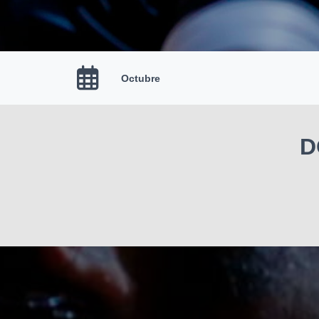
Octubre
D