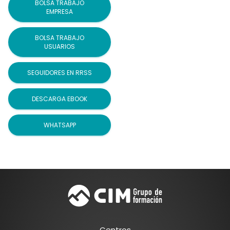
BOLSA TRABAJO
EMPRESA
BOLSA TRABAJO
USUARIOS
SEGUIDORES EN RRSS
DESCARGA EBOOK
WHATSAPP
Centros