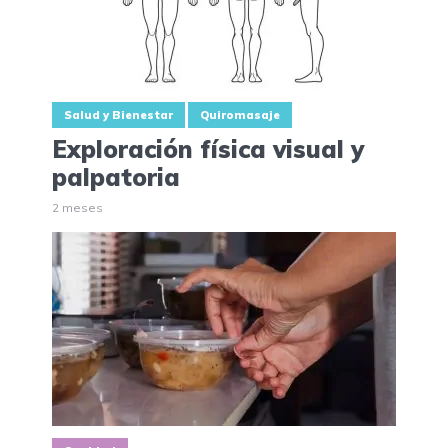
Salud y Bienestar
Quiromasaje
Exploración física visual y
palpatoria
2 meses