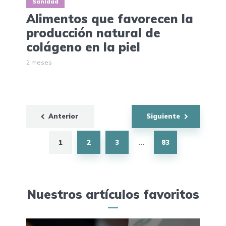
Sanidad
Alimentos que favorecen la
producción natural de
colágeno en la piel
2 meses
Navegación
Anterior
Siguiente
de
entradas
1
2
3
83
…
Nuestros artículos favoritos