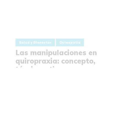
Salud y Bienestar
Osteopatía
Las manipulaciones en
quiropraxia: concepto,
técnica y tipos
10 Febrero 2023