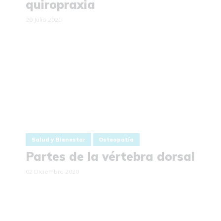
quiropraxia
29 Julio 2021
Salud y Bienestar
Osteopatía
Partes de la vértebra dorsal
02 Diciembre 2020