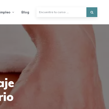
Empleo
Blog
aje
rio