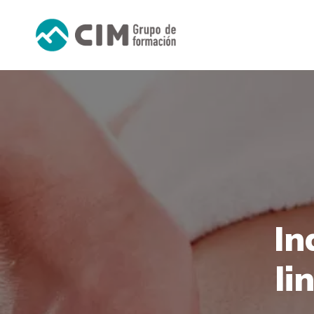
In
li