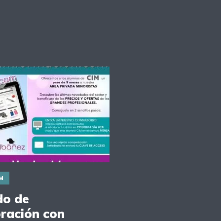
IM
do de
ración con