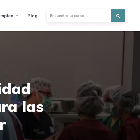
Empleo
Blog
idad
ra las
r