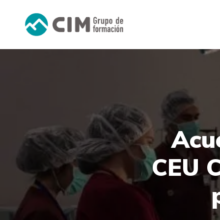
Acu
CEU C