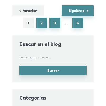
Navegación
Anterior
Siguiente
de
entradas
1
2
3
6
…
Buscar en el blog
Buscar
Categorías