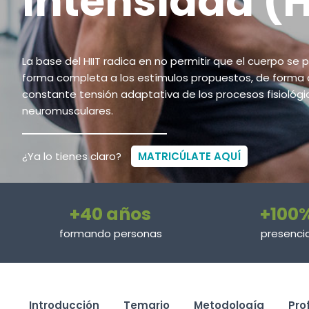
Intensidad (H
La base del HIIT radica en no permitir que el cuerpo s
forma completa a los estímulos propuestos, de forma 
constante tensión adaptativa de los procesos fisiológi
neuromusculares.
¿Ya lo tienes claro?
MATRICÚLATE AQUÍ
+40 años
+100
formando personas
presencia
Introducción
Temario
Metodología
Pro