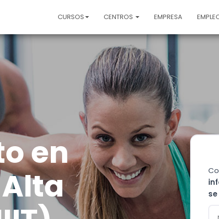
CURSOS
CENTROS
EMPRESA
EMPLE
to en
Co
 Alta
in
se