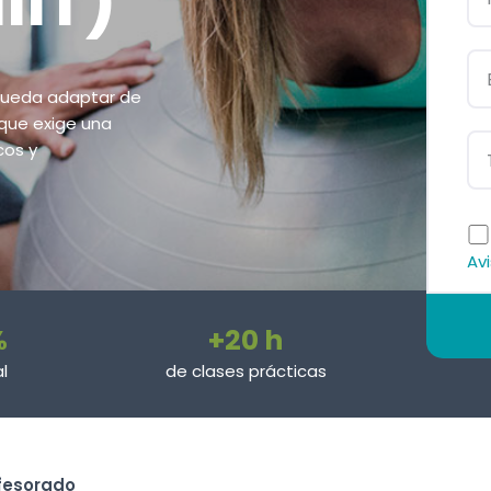
IIT)
e pueda adaptar de
que exige una
cos y
Avi
%
+20 h
l
de clases prácticas
fesorado