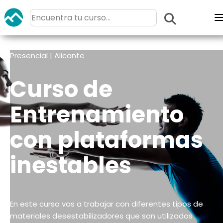
Presencial | Alicante
Curso de
Entrenamiento
con plataformas
inestables
En este curso vas a trabajar con diferentes tipos de
materiales desestabilizadores que son utilizados