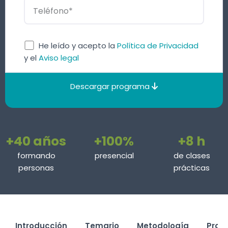
He leído y acepto la
Política de Privacidad
y el
Aviso legal
Descargar programa
+40 años
+100%
+8 h
formando
presencial
de clases
personas
prácticas
Introducción
Temario
Metodología
Prof