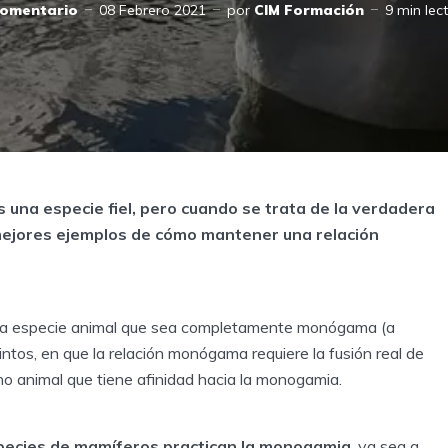
comentario
08 Febrero 2021
por
CIM Formación
9 min lec
una especie fiel, pero cuando se trata de la verdadera
mejores ejemplos de cómo mantener una relación
 una especie animal que sea completamente monógama (a
ntos, en que la relación monógama requiere la fusión real de
ino animal que tiene afinidad hacia la monogamia.
species de mamíferos practican la monogamia
, ya sea a