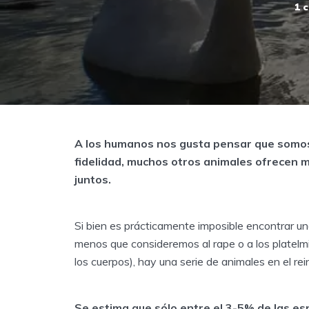
1 
A los humanos nos gusta pensar que somos 
fidelidad, muchos otros animales ofrecen 
juntos.
Si bien es prácticamente imposible encontrar
menos que consideremos al rape o a los platelmi
los cuerpos), hay una serie de animales en el re
Se estima que sólo entre el 3-5% de las e