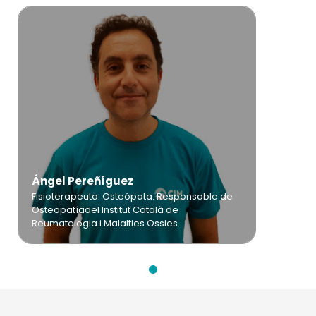
Ángel Pereñíguez
Fisioterapeuta. Osteópata. Responsable de
Osteopatíadel Institut Català de
Reumatologia i Malalties Ossies.