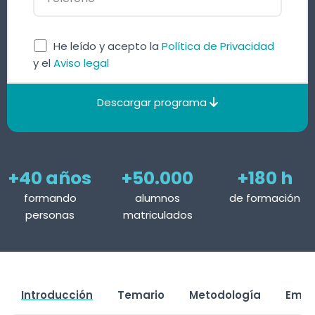
He leído y acepto la
Política de Privacidad
y el
Aviso legal
Descargar programa
+40 años
+50.000
+180 h
formando
alumnos
de formación
personas
matriculados
Introducción
Temario
Metodología
Empl