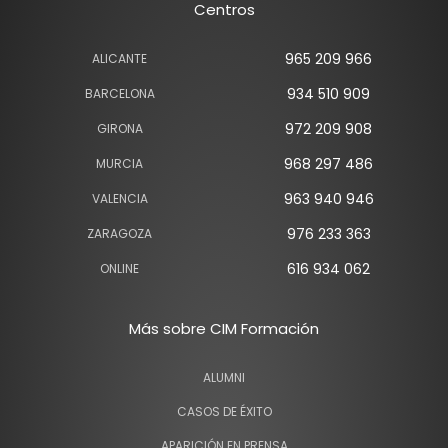
Centros
965 209 966
ALICANTE
934 510 909
BARCELONA
972 209 908
GIRONA
968 297 486
MURCIA
963 940 946
VALENCIA
976 233 363
ZARAGOZA
616 934 062
ONLINE
Más sobre CIM Formación
ALUMNI
CASOS DE ÉXITO
APARICIÓN EN PRENSA