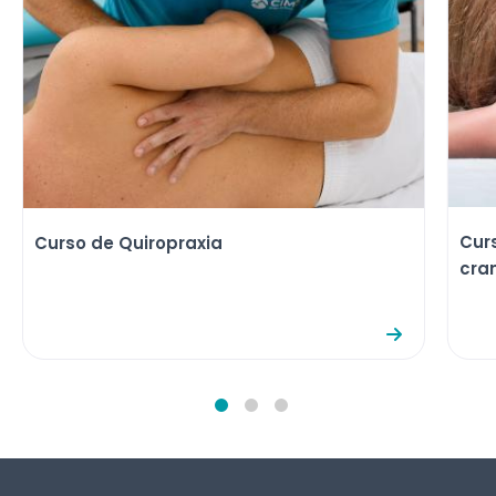
Cur
Curso de Quiropraxia
cra