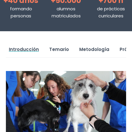
+40 años
+50.000
+700 h
formando
alumnos
de prácticas
personas
matriculados
curriculares
Introducción
Temario
Metodología
Prác