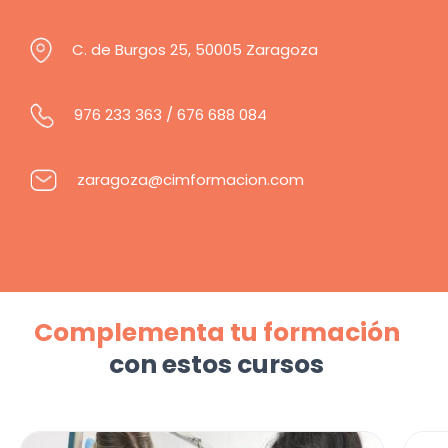
C. de Burgos 25, 50005 Zaragoza
976 233 363
/
676 688 084
zaragoza@cimformacion.com
Complementa tu formación
con estos cursos