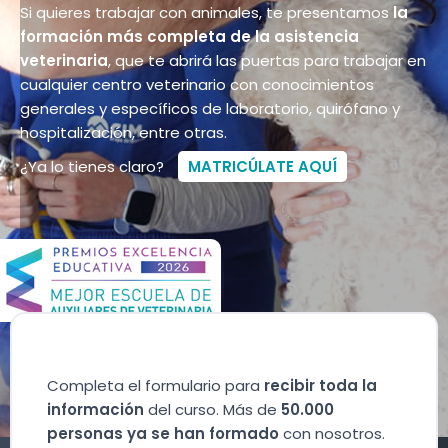
Si quieres trabajar con animales, te presentamos
la
formación más completa de la asistencia
veterinaria
, que te abrirá las puertas para trabajar en
cualquier centro veterinario con conocimientos
generales y específicos de laboratorio, quirófano y
hospitalización, entre otras.
¿Ya lo tienes claro?
MATRICÚLATE AQUÍ
Completa el formulario para
recibir toda la
información
del curso. Más de
50.000
personas ya se han formado
con nosotros.