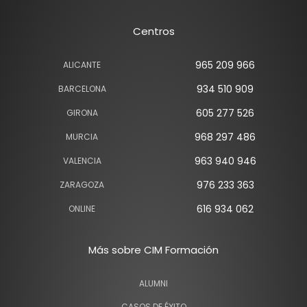
Centros
965 209 966
ALICANTE
934 510 909
BARCELONA
605 277 526
GIRONA
968 297 486
MURCIA
963 940 946
VALENCIA
976 233 363
ZARAGOZA
616 934 062
ONLINE
Más sobre CIM Formación
ALUMNI
CASOS DE ÉXITO