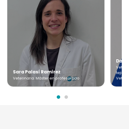
Danie
Veteri
Sara Palasí Ramírez
tejido
Veterinaria. Máster en profesorado
Veteri