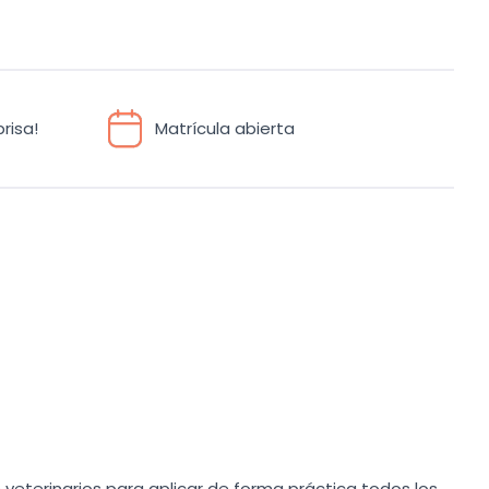
risa!
Matrícula abierta
 veterinarios para aplicar de forma práctica todos los