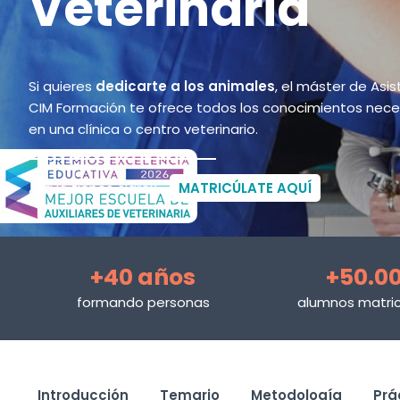
Veterinaria
Si quieres
dedicarte a los animales
, el máster de Asis
CIM Formación te ofrece todos los conocimientos neces
en una clínica o centro veterinario.
¿Ya lo tienes claro?
MATRICÚLATE AQUÍ
+40 años
+50.0
formando personas
alumnos matri
Introducción
Temario
Metodología
Prá