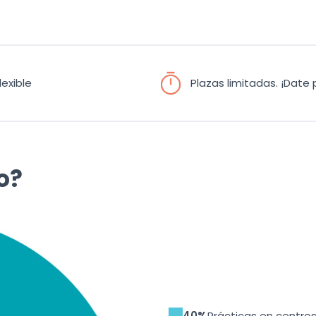
lexible
Plazas limitadas. ¡Date p
o?
40%
Prácticas en centros