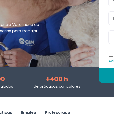
tencia Veterinaria de
arios para trabajar
Avi
00
+400 h
culados
de prácticas curriculares
cticas
Empleo
Profesorado