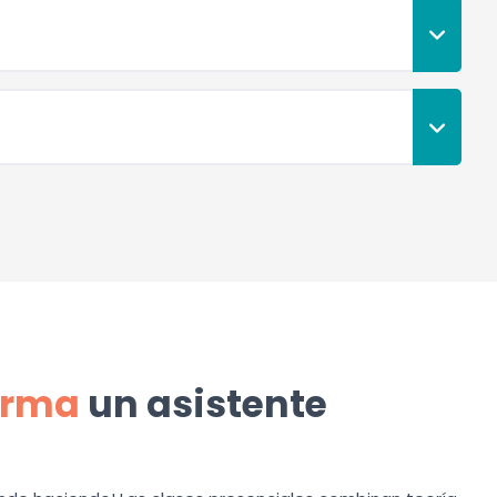
orma
un asistente
?