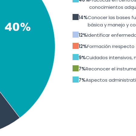
conocimientos adqui
14%
Conocer las bases f
básica y manejo y co
12%
Identificar enfermed
12%
Formación rrespecto 
9%
Cuidados intensivos, m
7%
Reconocer el instrumen
7%
Aspectos administrativ