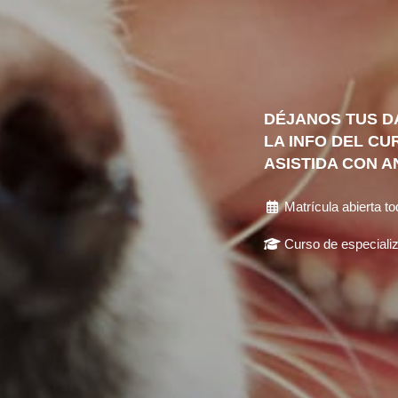
DÉJANOS TUS D
LA INFO DEL CU
ASISTIDA CON A
Matrícula abierta to
Curso de especiali