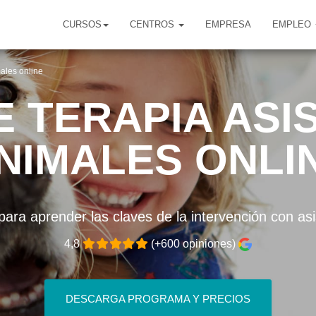
CURSOS
CENTROS
EMPRESA
EMPLEO
males online
 TERAPIA ASI
NIMALES ONLI
para aprender las claves de la intervención con asi
4,8
(+600 opiniones)
DESCARGA PROGRAMA Y PRECIOS