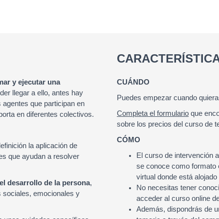
CARACTERÍSTIC
ar y ejecutar una
CUÁNDO
der llegar a ello, antes hay
Puedes empezar cuando quieras
s agentes que participan en
Completa el formulario
que enco
orta en diferentes colectivos.
sobre los precios del curso de t
CÓMO
finición la aplicación de
El curso de intervención a
les que ayudan a resolver
se conoce como formato en
virtual donde está alojado
el desarrollo de la persona
,
No necesitas tener conoci
s sociales, emocionales y
acceder al curso online de 
Además, dispondrás de un