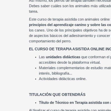
Así mismo, los perros de terapia también necesita
Debes saber cuáles son los animales más utilizad
tarea.
Este curso de terapia asistida con animales onlin
principios del aprendizaje canino y sobre las 
los canes. Uno de los principales objetivos ha de s
de aspectos básicos del adiestramiento y conocer l
comportamiento del perro.
EL CURSO DE TERAPIA ASISTIDA ONLINE IN
Las
unidades didácticas
que conforman el p
accesibles desde la plataforma virtual.
Materiales complementarios de estudio: mate
interés, bibliografía...
Actividades didácticas online.
TITULACIÓN QUE OBTENDRÁS
Título de Técnico en Terapia asistida con
Al finalizar el curso de terapia asistida con animal