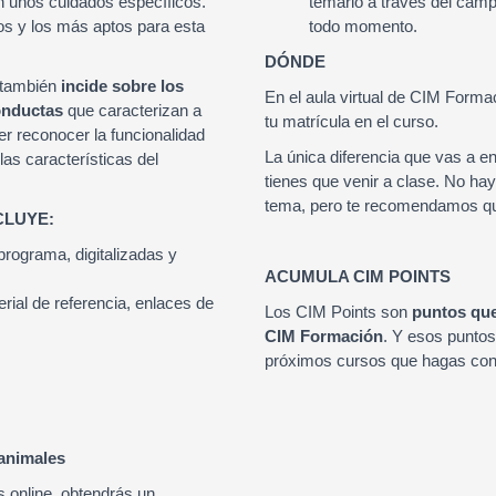
n unos cuidados específicos.
temario a través del camp
os y los más aptos para esta
todo momento.
DÓNDE
e también
incide sobre los
En el aula virtual de CIM Formac
conductas
que caracterizan a
tu matrícula en el curso.
er reconocer la funcionalidad
La única diferencia que vas a e
as características del
tienes que venir a clase. No ha
tema, pero te recomendamos qu
CLUYE:
rograma, digitalizadas y
ACUMULA CIM POINTS
rial de referencia, enlaces de
Los CIM Points son
puntos que
CIM Formación
. Y esos puntos
próximos cursos que hagas con
 animales
es online, obtendrás un