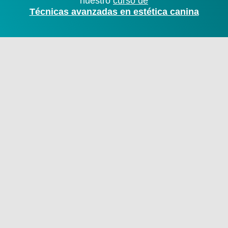
nuestro
curso de
Técnicas avanzadas en estética canina
Los alumnos interesados
en estudiar Técnicas
Avanzadas en Estética
Canina en Barcelona
también han realizado
estos cursos:
Curso de Stripping