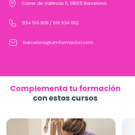
Carrer de València 11, 08015 Barcelona
934 510 909
/
616 934 062
barcelona@cimformacion.com
Complementa tu formación
con estos cursos