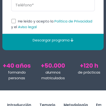
He leído y acepto la
Política de Privacidad
y el
Aviso legal
Descargar programa
+40 años
+50.000
+120 h
formando
alumnos
de prácticas
personas
matriculados
Introducción
Temario
Metodología
Empl