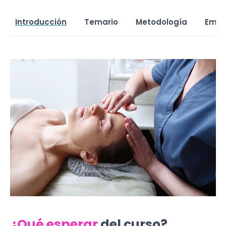
Introducción
Temario
Metodología
Empl
¿Qué esperar
del curso?