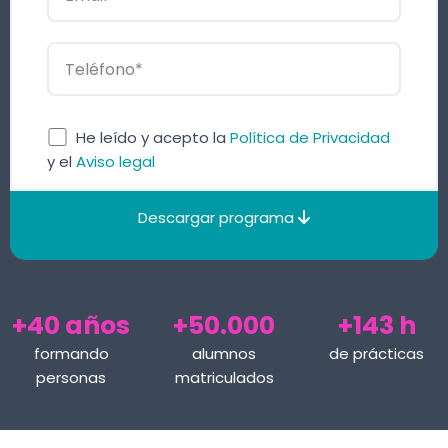
He leído y acepto la
Política de Privacidad
y el
Aviso legal
Descargar programa
+40 años
+50.000
+143 h
formando
alumnos
de prácticas
personas
matriculados