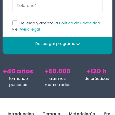
He leído y acepto la
Política de Privacidad
y el
Aviso legal
Descargar programa
+40 años
+50.000
+120 h
formando
alumnos
de prácticas
personas
matriculados
Introducción
Temario
Metodología
Empl