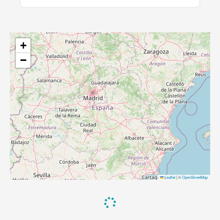
+
−
Leaflet
|
©
OpenStreetMap