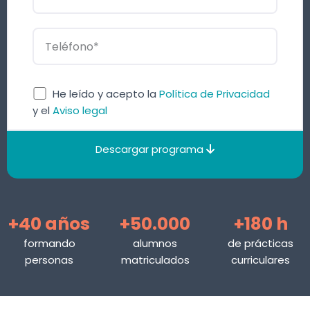
He leído y acepto la
Política de Privacidad
y el
Aviso legal
Descargar programa
+40 años
+50.000
+180 h
formando
alumnos
de prácticas
personas
matriculados
curriculares