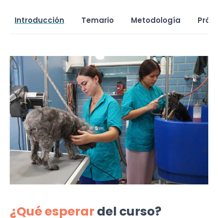
Introducción
Temario
Metodología
Prác
¿Qué esperar
del curso?