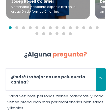
Josep Rosell Colomer
Desir
Veterinario y docente especialista en la
Peluqu
creación de formación online
en Ba
¿Alguna
pregunta?
¿Podré trabajar en una peluquería
canina?
Cada vez más personas tienen mascotas y cada
vez se preocupan más por mantenerlas bien sanas
y limpias.