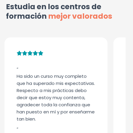
Estudia en los centros de
formación
mejor valorados
“
“
Ha sido un curso muy completo
Me 
que ha superado mis expectativas.
adq
Respecto a mis prácticas debo
me 
decir que estoy muy contenta,
a l
agradecer toda la confianza que
por
han puesto en mí y por enseñarme
”
tan bien.
”