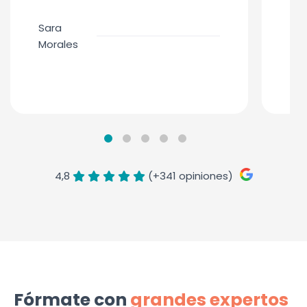
Sara
Glo
Morales
Ca
4,8
(+341 opiniones)
Fórmate con
grandes expertos