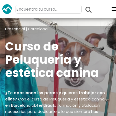
Presencial | Barcelona
Curso de
Peluquería y
estética canina
¿Te apasionan los perros y quieres trabajar con
ellos?
Con el curso de Peluquería y estética canina
en Barcelona obtendrás la formación y titulación
necesarias para dedicarte a lo que siempre has