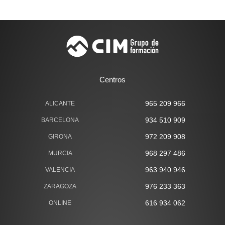
Terapias Manuales
Centros
965 209 966
ALICANTE
934 510 909
BARCELONA
972 209 908
GIRONA
968 297 486
MURCIA
963 940 946
VALENCIA
976 233 363
ZARAGOZA
616 934 062
ONLINE