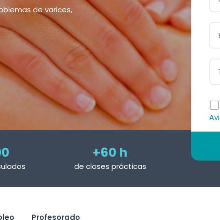
roblemas de varices,
Avi
00
+60 h
culados
de clases prácticas
leo
Profesorado