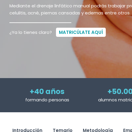
Mediante el drenaje linfático manual podrás trabajar p
celulitis, acné, piernas cansadas y edemas entre otros.
¿Ya lo tienes claro?
MATRICÚLATE AQUÍ
+40 años
+50.0
formando personas
alumnos matri
Introducción
Temario
Metodología
Emp