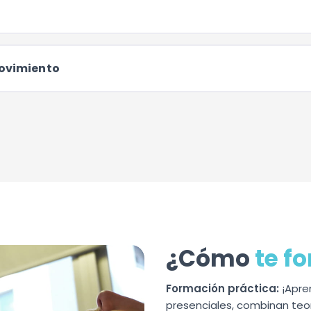
movimiento
¿Cómo
te f
Formación práctica:
¡Apren
presenciales, combinan teor