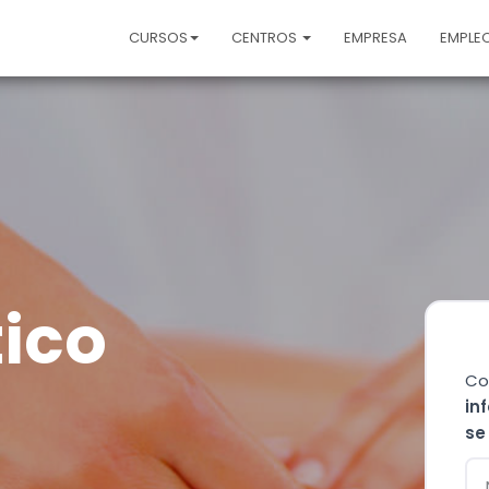
CURSOS
CENTROS
EMPRESA
EMPLE
tico
Co
in
se