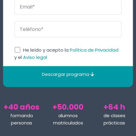
He leído y acepto la
Política de Privacidad
y el
Aviso legal
Descargar programa
+40 años
+50.000
+64 h
formando
alumnos
de clases
personas
matriculados
prácticas