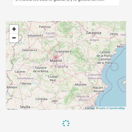
+
−
Leaflet
|
©
OpenStreetMap