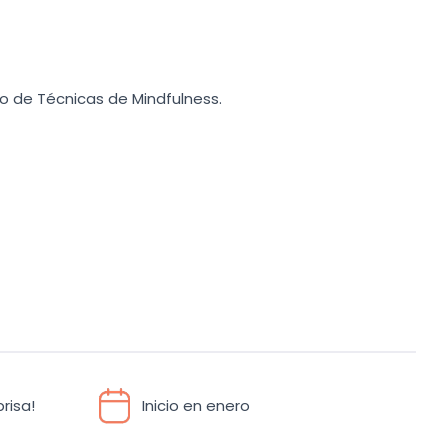
io de Técnicas de Mindfulness.
risa!
Inicio en enero