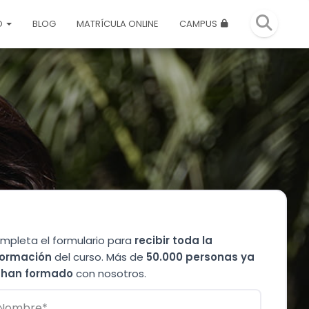
O
BLOG
MATRÍCULA ONLINE
CAMPUS
mpleta el formulario para
recibir toda la
formación
del curso. Más de
50.000 personas ya
 han formado
con nosotros.