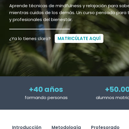
Aprende técnicas de mindfulness y relajación para saber
mientras cuidas de los demás. Un curso pensado para
y profesionales del bienestar.
¿Ya lo tienes claro?
MATRICÚLATE AQUÍ
+40 años
+50.0
formando personas
alumnos matri
Introducción
Metodología
Profesorado