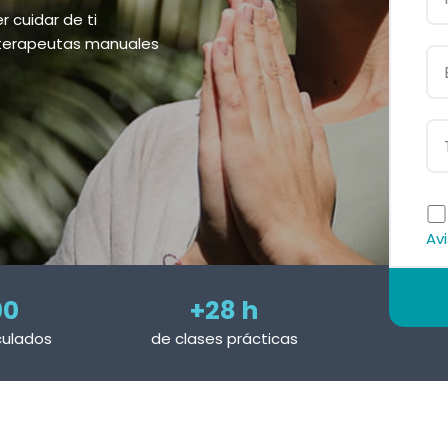
 cuidar de ti
 terapeutas manuales
Avi
00
+28 h
culados
de clases prácticas