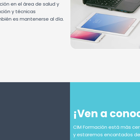
ión en el área de salud y
ación y técnicas
bién es mantenerse al día.
¡Ven a cono
CIM Formación está más cerc
y estaremos encantados de