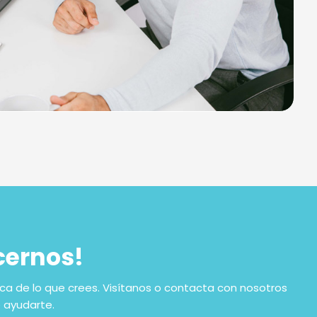
cernos!
a de lo que crees. Visítanos o contacta con nosotros
 ayudarte.