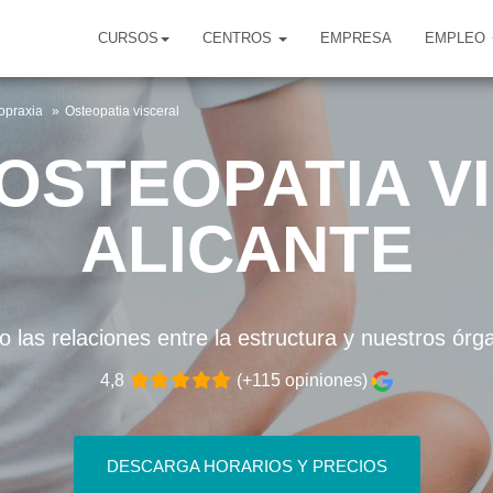
CURSOS
CENTROS
EMPRESA
EMPLEO
ropraxia
Osteopatia visceral
OSTEOPATIA V
ALICANTE
 las relaciones entre la estructura y nuestros órg
4,8
(+115 opiniones)
DESCARGA HORARIOS Y PRECIOS