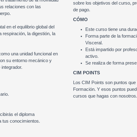
sobre los objetivos del curso, 
us relaciones con las
de pago.
uerpo.
CÓMO
 en el equilibrio global del
Este curso tiene una dura
respiración, la digestión, la
Forma parte de la formaci
Visceral.
Está impartido por profes
 como una unidad funcional en
activo.
 con su entorno mecánico y
Se realiza de forma prese
 integrador.
CIM POINTS
Los CIM Points son puntos que
Formación. Y esos puntos puede
ario.
cursos que hagas con nosotros
ecibirás el diploma
a tus conocimientos.