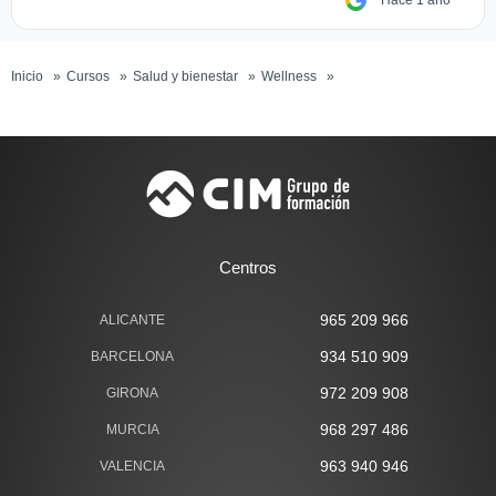
Hace 1 año
Inicio
Cursos
Salud y bienestar
Wellness
Masaje con piedras
calientes
Centros
965 209 966
ALICANTE
934 510 909
BARCELONA
972 209 908
GIRONA
968 297 486
MURCIA
963 940 946
VALENCIA