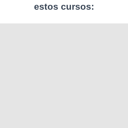
estos cursos:
Curso de Especialización en
Masaje estético y Wellness
Curso de Masaje ayurvédico
abhayangam y champi
Curso de Maderoterapia