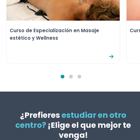
Curso de Especialización en Masaje
Cur
estético y Wellness
¿Prefieres
estudiar en otro
centro?
¡Elige el que mejor te
venga!