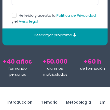
He leído y acepto la
Política de Privacidad
y el
Aviso legal
Descargar programa
+40 años
+50.000
+60 h
formando
alumnos
de formación
personas
matriculados
Introducción
Temario
Metodología
Empl