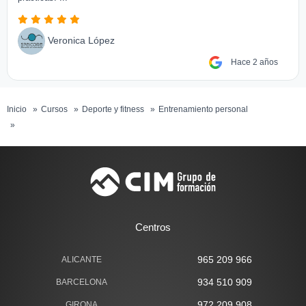
Veronica López
Hace 2 años
Inicio
Cursos
Deporte y fitness
Entrenamiento personal
Entrenamiento funcional
Centros
965 209 966
ALICANTE
934 510 909
BARCELONA
972 209 908
GIRONA