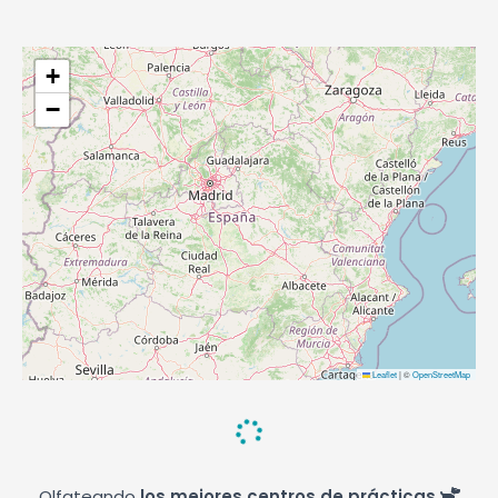
+
−
Leaflet
|
©
OpenStreetMap
Olfateando
los mejores centros de prácticas