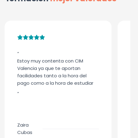
“
“
Estoy muy contenta con CIM
Un 
Valencia ya que te aportan
pro
facilidades tanto a la hora del
per
pago como a la hora de estudiar
”
”
Zaira
Adr
Cubas
La