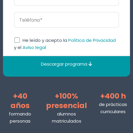
He leído y acepto la
Política de Privacidad
y el
Aviso legal
Descargar programa
+40
+100%
+400 h
años
presencial
de prácticas
curriculares
formando
alumnos
personas
matriculados