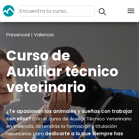
Abr
Presencial | Valencia
Curso de
Auxiliar técnico
veterinario
¿Te apasionan los animales y sueñas con trabajar
con ellos?
Con el curso de Auxiliar Técnico Veterinario
en Valencia, obtendrás la formación y titulación
necesarias para
dedicarte a lo que siempre has