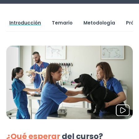
Introducción
Temario
Metodología
Prác
¿Qué esperar
del curso?