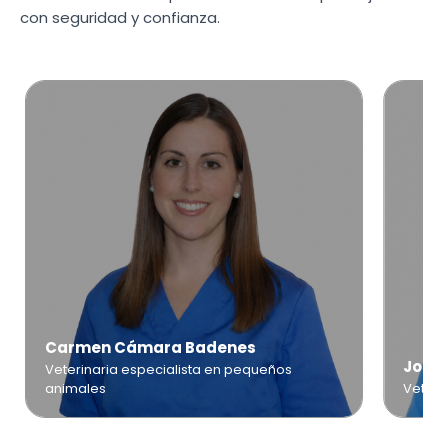
con seguridad y confianza.
Carmen Cámara Badenes
José 
Veterinaria especialista en pequeños
animales
Veteri