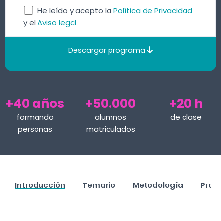
He leído y acepto la
Política de Privacidad
y el
Aviso legal
Descargar programa
+40 años
+50.000
+20 h
formando
alumnos
de clase
personas
matriculados
Introducción
Temario
Metodología
Prof