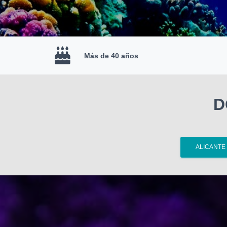
Más de 40 años
D
ALICANTE