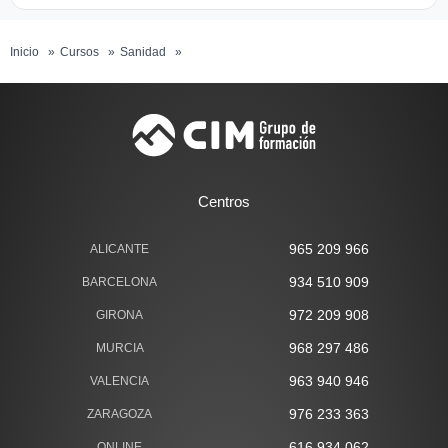
Inicio
Cursos
Sanidad
Técnico Auxiliar en Medicina Estética
Centros
965 209 966
ALICANTE
934 510 909
BARCELONA
972 209 908
GIRONA
968 297 486
MURCIA
963 940 946
VALENCIA
976 233 363
ZARAGOZA
616 934 062
ONLINE