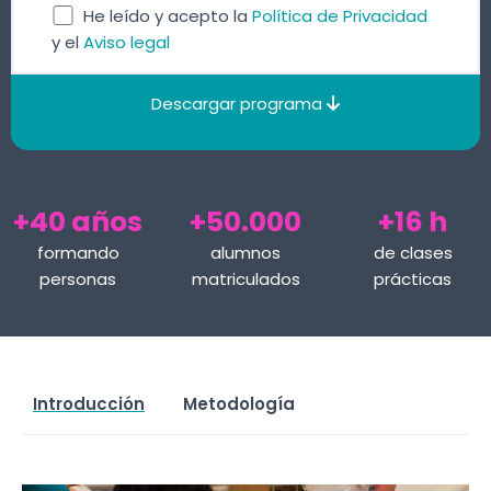
He leído y acepto la
Política de Privacidad
y el
Aviso legal
Descargar programa
+40 años
+50.000
+16 h
formando
alumnos
de clases
personas
matriculados
prácticas
Introducción
Metodología