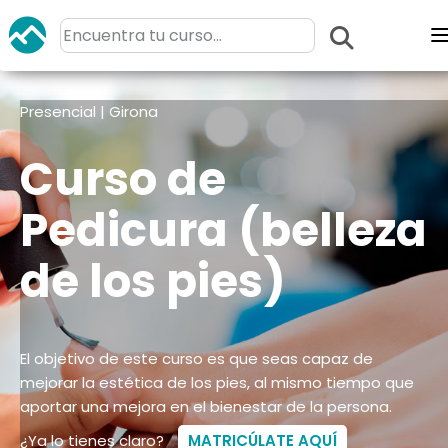
Presencial | Girona
Curso de
Pedicura (belleza
de los pies)
El objetivo de este curso es que seas capaz de
mejorar la estética de los pies, al mismo tiempo que
aportar una mejora en el bienestar de la persona.
¿Ya lo tienes claro?
MATRICÚLATE AQUÍ