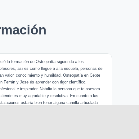
rmación
icié la formación de Osteopatía siguiendo a los
ofesores, así es como llegué a a la escuela, personas de
an valor, conocimiento y humildad. Osteopatía en Cepte
n Ferrán y Jose és aprender con rigor científico,
ofesional e inspirador. Natalia la persona que te asesora
atiende es muy agradable y resolutiva. En cuanto a las
stalaciones estaría bien tener alguna camilla articulada
s. Sin duda repetiría otro curso con estos ...
Mar Bebalance Ser
Hace 3 años