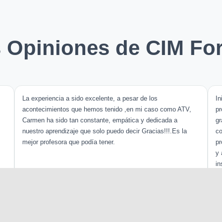
s Opiniones de CIM Fo
La experiencia a sido excelente, a pesar de los
In
acontecimientos que hemos tenido ,en mi caso como ATV,
pr
Carmen ha sido tan constante, empática y dedicada a
gr
nuestro aprendizaje que solo puedo decir Gracias!!!.Es la
co
mejor profesora que podía tener.
pr
y 
in
má
Deya Aday Danger
Hace 1 año