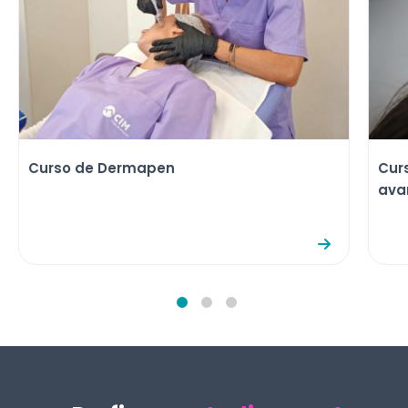
Cur
Curso de Dermapen
ava