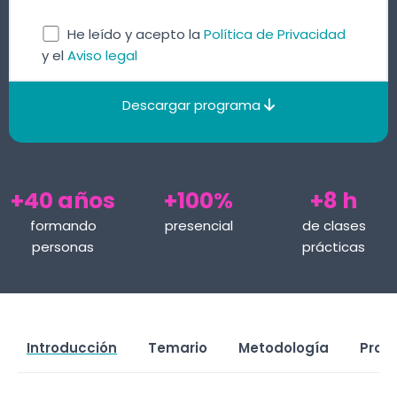
He leído y acepto la
Política de Privacidad
y el
Aviso legal
Descargar programa
+40 años
+100%
+8 h
formando
presencial
de clases
personas
prácticas
Introducción
Temario
Metodología
Prof