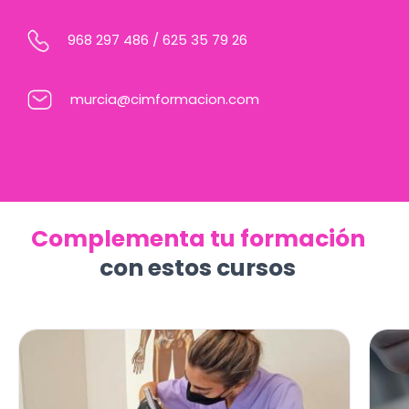
968 297 486
/
625 35 79 26
murcia@cimformacion.com
Complementa tu formación
con estos cursos