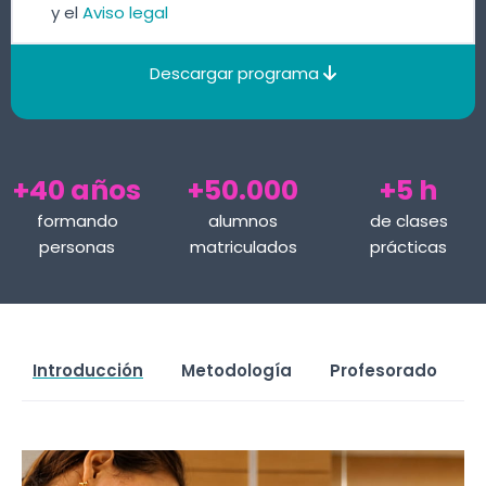
y el
Aviso legal
Descargar programa
+40 años
+50.000
+5 h
formando
alumnos
de clases
personas
matriculados
prácticas
Introducción
Metodología
Profesorado