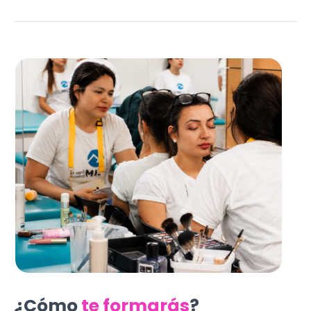
¿Cómo
te formarás
?